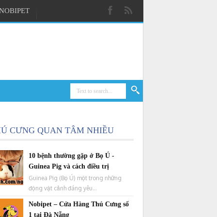
NOBIPET
HÚ CƯNG QUAN TÂM NHIỀU
10 bệnh thường gặp ở Bọ Ú -
Guinea Pig và cách điều trị
Guinea Pig (Bọ Ú) một trong những
động vật cảnh đáng yêu...
Nobipet – Cửa Hàng Thú Cưng số
1 tại Đà Nẵng