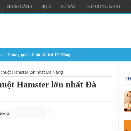
NHÍM CẢNH
BỌ Ú
BÒ SÁT
THÚ CƯNG KHÁC
i chuột Hamster lớn nhất Đà Nẵng
T
chuột Hamster lớn nhất Đà
ments