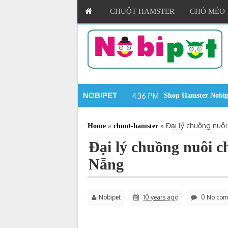
CHUỘT HAMSTER
CHÓ MÈO
NOBIPET
5:52 PM
Cẩm
»
»
Đại lý chuồng nuô
Home
chuot-hamster
Đại lý chuồng nuôi 
Nẵng
Nobipet
10 years ago
0 No com