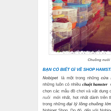
Chuồng nuôi 
BẠN CÓ BIẾT GÌ VỀ SHOP HAMS
Nobipet
là một trong những
cửa 
những luôn có nhiều
ở
chuột hamster
chọn các mẫu đồ chơi và vật dụng 
nuôi
mới nhất, hot nhất dành trên t
trong những
đại lý lồng chuồng lớ
Nobipet Shop. Do đó, dến với Nobip