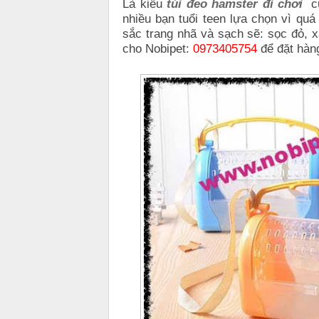
Là kiểu
túi đeo hamster đi chơi
cự
nhiều bạn tuổi teen lựa chọn vì qu
sắc trang nhã và sạch sẽ: sọc đỏ, x
cho Nobipet:
0973405754
để đặt hàng