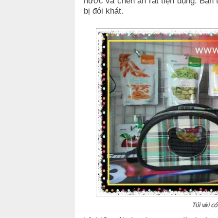
nước và chén ăn rất tiện dụng. Bạn
bị đói khát.
Túi vải c