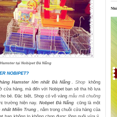
Nhí
Hamster tại Nobipet Đà Nẵng
TER NOBIPET?
hàng Hamster lớn nhất Đà Nẵng
.
Shop
không
 cửa hàng, mà đến với Nobipet bạn sẽ tha hồ lựa
cho bé. Đặc biệt, Shop có vô vàng
mẫu mã chuồng
hị trường hiện nay.
Nobpet Đà Nẵng
cũng là một
n nhất Miền Trung
, nằm trong chuỗi cửa hàng của
et bạn không lo không chọn được lồng nuôi vừa ý,