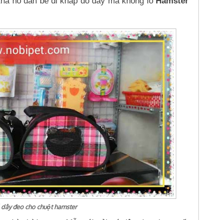
 tha hồ dẫn bé đi khắp đó đây mà không lo
Hamster
ó dây đeo cho chuột hamster