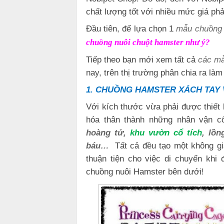
chất lượng tốt với nhiều mức giá ph
Đầu tiên, để lựa chọn 1
mẫu chuồng 
chuồng nuôi chuột hamster như ý?
Tiếp theo bạn mới xem tất cả
các mẫ
nay, trên thị trường phân chia ra là
1. CHUỒNG HAMSTER XÁCH TAY 
Với kích thước vừa phải được thiết 
hóa thân thành những nhân vận c
hoàng tử,
khu vườn cổ tích
, lồ
báu…
Tất cả đều tạo một không gia
thuận tiện cho việc di chuyển khi
chuồng nuôi Hamster bên dưới!