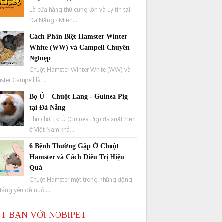
Là cửa hàng thú cưng lớn và uy tín tại
Đà Nẵng - Miền...
Cách Phân Biệt Hamster Winter
White (WW) và Campell Chuyên
Nghiệp
Chuột Hamster Winter White (WW) và
ter Campell là ...
Bọ Ú – Chuột Lang - Guinea Pig
tại Đà Nẵng
Thú chơi Bọ Ú (Guinea Pig) đã xuất hiện
ở Việt Nam khá...
6 Bệnh Thường Gặp Ở Chuột
Hamster và Cách Điều Trị Hiệu
Quả
Chuột Hamster một trong những động
đáng yêu dễ nuôi...
T BẠN VỚI NOBIPET