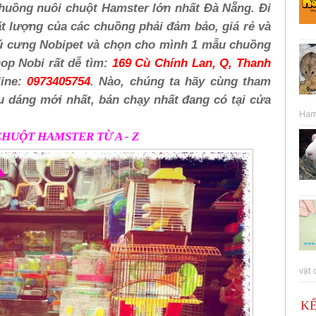
huồng nuôi chuột Hamster lớn nhất Đà Nẵng. Đi
t lượng của các chuồng phải đảm bảo, giá rẻ và
hú cưng Nobipet và chọn cho mình 1 mẫu chuồng
op Nobi rất dễ tìm:
169 Cù Chính Lan, Q, Thanh
line:
0973405754
. Nào, chúng ta hãy cùng tham
 dáng mới nhất, bán chạy nhất đang có tại cửa
Hams
HUỘT HAMSTER TỪ A - Z
vật 
KẾ