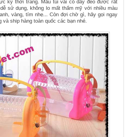
c kỳ thời trang. Mẫu túi vải có dây đeo được rất
á dễ sử dụng, không lo mất thẩm mỹ với nhiều màu
anh, vàng, tím nhẹ... Còn đợi chờ gì, hãy gọi ngay
 và ship hàng toàn quốc các bạn nhé.