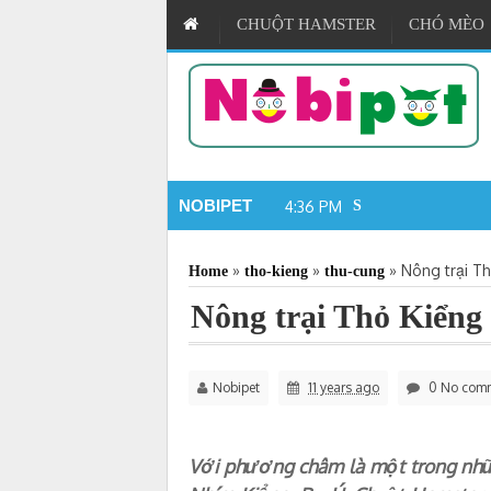
CHUỘT HAMSTER
CHÓ MÈO
NOBIPET
4:36 PM
Shop Hamster Nobip
»
»
»
Nông trại Th
Home
tho-kieng
thu-cung
Nông trại Thỏ Kiểng 
Nobipet
11 years ago
0 No com
Với phương châm là một trong nhữn