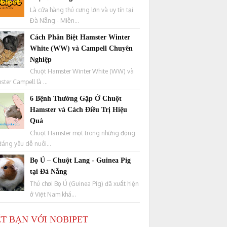
Là cửa hàng thú cưng lớn và uy tín tại
Đà Nẵng - Miền...
Cách Phân Biệt Hamster Winter
White (WW) và Campell Chuyên
Nghiệp
Chuột Hamster Winter White (WW) và
ter Campell là ...
6 Bệnh Thường Gặp Ở Chuột
Hamster và Cách Điều Trị Hiệu
Quả
Chuột Hamster một trong những động
đáng yêu dễ nuôi...
Bọ Ú – Chuột Lang - Guinea Pig
tại Đà Nẵng
Thú chơi Bọ Ú (Guinea Pig) đã xuất hiện
ở Việt Nam khá...
T BẠN VỚI NOBIPET