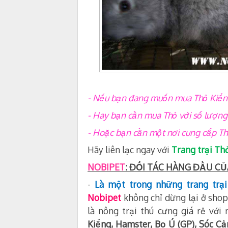
- Nếu bạn đang muốn mua Thỏ Kiểng M
- Hay bạn cần mua Thỏ với số lượng 
- Hoặc bạn cần một nơi cung cấp Thỏ
Hãy liên lạc ngay với
Trang trại Th
NOBIPET
: ĐỐI TÁC HÀNG ĐẦU C
-
Là một trong những trang trạ
Nobipet
không chỉ dừng lại ở shop
là nông trại thú cưng giá rẻ với
Kiểng, Hamster, Bọ Ú (GP), Sóc C