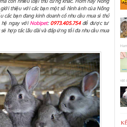
mà còn nhiều loại thú cưng khác. Hôm nay Nông
 giới thiệu với các bạn một số hình ảnh của Nông
ếu các bạn đang kinh doanh có nhu cầu mua sỉ thú
n hệ ngay với
Nobipet
:
0973.405.754
để được tư
 sẽ hợp tác lâu dài và đáp ứng tối đa nhu cầu mua
Hams
vật 
KẾ