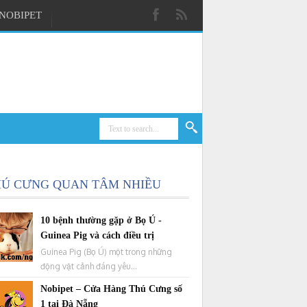
NOBIPET
HÚ CƯNG QUAN TÂM NHIỀU
10 bệnh thường gặp ở Bọ Ú -
Guinea Pig và cách điều trị
Guinea Pig (Bọ Ú) một trong những
động vật cảnh đáng yêu...
Nobipet – Cửa Hàng Thú Cưng số
1 tại Đà Nẵng