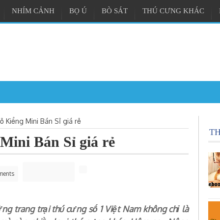
NHÍM CẢNH
BỌ Ú
BÒ SÁT
THÚ CƯNG KHÁC
et - Vương quốc chuột cảnh ở Đà N
ỏ Kiểng Mini Bán Sỉ giá rẻ
T
Mini Bán Sỉ giá rẻ
ments
g trang trại thú cưng số 1 Việt Nam không chỉ là