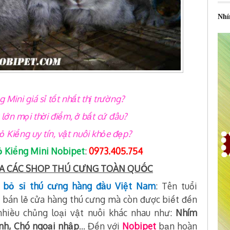
Nhí
ini giá sỉ tốt nhất thị trường?
lớn mọi thời điểm, ở bất cứ đâu?
 Kiểng uy tín, vật nuôi khỏe đẹp?
ỏ Kiểng Mini Nobipet
:
0973.405.754
ỦA CÁC SHOP THÚ CƯNG TOÀN QUỐC
i bỏ sỉ thú cưng hàng đầu Việt Nam
: Tên tuổi
 bán lẻ cửa hàng thú cưng mà còn được biết đến
 nhiều chủng loại vật nuôi khác nhau như:
Nhím
ảnh, Chó ngoại nhập
… Đến với
Nobipet
bạn hoàn