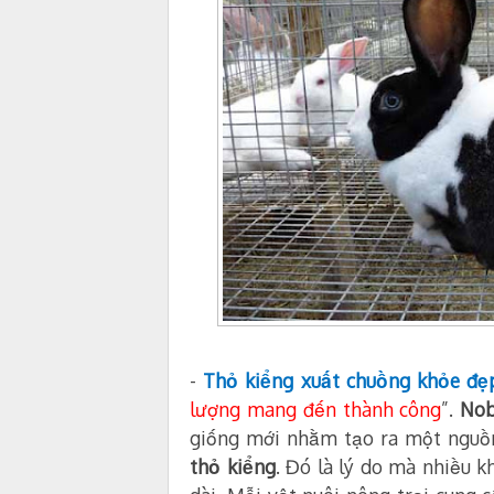
-
Thỏ kiểng xuất chuồng khỏe đẹp
lượng mang đến thành công
”.
Nob
giống mới nhằm tạo ra một nguồn
thỏ kiểng
. Đó là lý do mà nhiều k