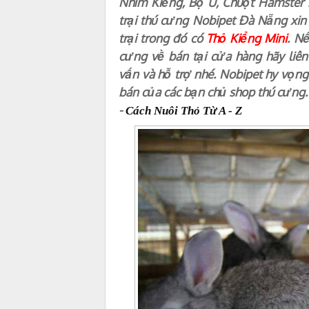
Nhím Kiểng, Bọ Ú, Chuột Hamster 
trại thú cưng Nobipet Đà Nẵng xin
trại trong đó có
Thỏ Kiểng Mini
. N
cưng về bán tại cửa hàng hãy liê
vấn và hỗ trợ nhé. Nobipet hy vọng
bán của các bạn chủ shop thú cưng.
-
Cách Nuôi Thỏ Từ A - Z