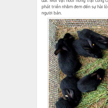
dài. Mỗi vật nuôi nông trại cung c
phát triển nhằm đem đến sự hài lò
người bán.