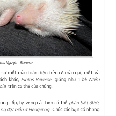
tos Ngược - Reverse
là sự mất màu toàn diện trên cả màu gai, mắt, và
cách khác,
Pintos Reverse
gi
ống như
1 bé
Nhím
ola
trên cơ thể của chúng.
cung cấp, hy vọng các bạn có thể
phân biệt được
dạng đột biến ở Hedgehog
. Chúc các bạn có những