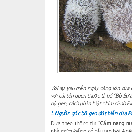
Với sự yêu mến ngày càng lớn của
với cái tên quen thuộc là bé “
Bò Sữ
bộ gen, cách phân biệt nhím cảnh Pin
1. Nguồn gốc bộ gen đột biến của P
Dựa theo thông tin “
Cẩm nang nu
nhà
nhím kiểng
có cấu tạo bởi 4 c