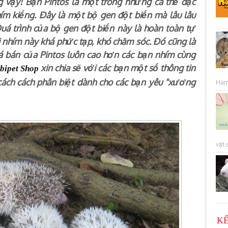
 vậy! Bạn Pintos là một trong những cá thể đặc
ím kiểng. Đây là một bộ gen đột biến mà lâu lâu
uá trình của bộ gen đột biến này là hoàn toàn tự
oài nhím này khá phức tạp, khó chăm sóc. Đó cũng là
 bán của Pintos luôn cao hơn các bạn nhím cùng
xin chia sẽ với các bạn một số thông tin
bipet Shop
 cách cách phân biệt dành cho các bạn yêu "xương
Hams
vật 
KẾ