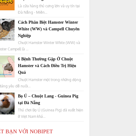
Là cửa hàng thú cưng lớn và uy tín tại
Đà Nẵng - Miền...
Cách Phân Biệt Hamster Winter
White (WW) và Campell Chuyên
Nghiệp
Chuột Hamster Winter White (WW) và
ter Campell là ...
6 Bệnh Thường Gặp Ở Chuột
Hamster và Cách Điều Trị Hiệu
Quả
Chuột Hamster một trong những động
đáng yêu dễ nuôi...
Bọ Ú – Chuột Lang - Guinea Pig
tại Đà Nẵng
Thú chơi Bọ Ú (Guinea Pig) đã xuất hiện
ở Việt Nam khá...
T BẠN VỚI NOBIPET