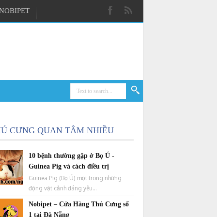
NOBIPET
HÚ CƯNG QUAN TÂM NHIỀU
10 bệnh thường gặp ở Bọ Ú -
Guinea Pig và cách điều trị
Guinea Pig (Bọ Ú) một trong những
động vật cảnh đáng yêu...
Nobipet – Cửa Hàng Thú Cưng số
1 tại Đà Nẵng