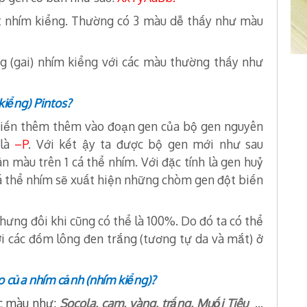
t nhím kiểng. Thường có 3 màu dễ thấy như màu
g (gai) nhím kiểng với các màu thường thấy như
kiểng)
Pintos?
iến thêm thêm vào đoạn gen của bộ gen nguyên
 là
–P
. Với kết ậy ta được bộ gen mới như sau
 màu trên 1 cá thể nhím. Với đặc tính là gen huỷ
cá thể nhím sẽ xuất hiện những chòm gen đột biến
 nhưng đôi khi cũng có thể là 100%. Do đó ta có thể
i các đốm lông đen trắng (tương tự da và mắt) ở
o của nhím cảnh (nhím kiểng)?
ác màu như:
Socola, cam, vàng, trắng, Muối Tiêu
...