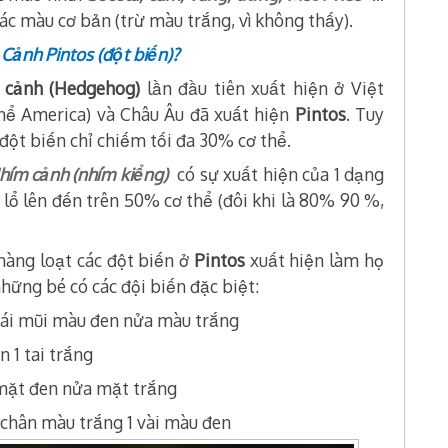
 các màu cơ bản (trừ màu trắng, vì không thấy).
 Cảnh Pintos (đột biến)?
 cảnh (Hedgehog)
lần đầu tiên xuất hiện ở Việt
hể America) và Châu Âu đã xuất hiện
Pintos
. Tuy
đột biến chỉ chiếm tối đa 30% cơ thể.
hím cảnh (nhím kiểng)
có sự xuất hiện của 1 dạng
 lổ lên đến trên 50% cơ thể (đôi khi là 80% 90 %,
hàng loạt các đột biến ở
Pintos
xuất hiện làm họ
hững bé có các đội biến đặc biệt:
cái mũi màu đen nửa màu trắng
n 1 tai trắng
 mặt đen nửa mặt trắng
ài chân màu trắng 1 vài màu đen