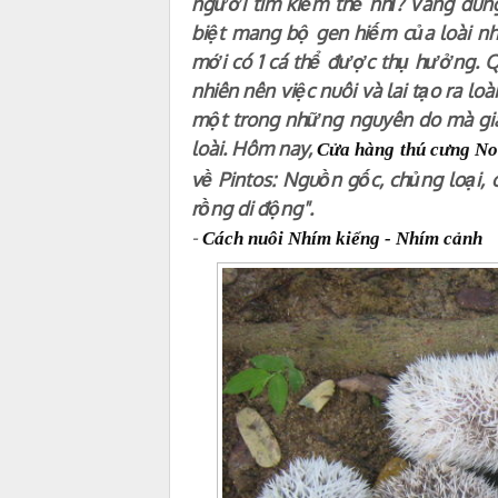
người tìm kiếm thế nhỉ? Vâng đúng
biệt mang bộ gen hiếm của loài nh
mới có 1 cá thể được thụ hưởng. Q
nhiên nên việc nuôi và lai tạo ra l
một trong những nguyên do mà giá
loài. Hôm nay,
Cửa hàng thú cưng No
về Pintos: Nguồn gốc, chủng loại,
rồng di động".
-
Cách nuôi Nhím kiểng - Nhím cảnh