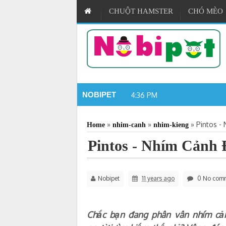
CHUỘT HAMSTER
CHÓ MÈO
NOBIPET
4:36 PM
Shop Hamster Nobip
»
»
»
Pintos -
Home
nhim-canh
nhim-kieng
Pintos - Nhím Cảnh 
Nobipet
11 years ago
0 No com
Chắc bạn đang phân vân nhím cản