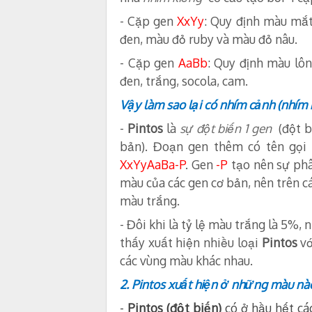
- Cặp gen
XxYy
: Quy định màu mắ
đen, màu đỏ ruby và màu đỏ nâu.
- Cặp gen
AaBb
: Quy định màu lôn
đen, trắng, socola, cam.
Vậy làm sao lại có
nhím cảnh (nhím 
-
Pintos
là
sự đột biến 1 gen
(đột b
bản). Đoạn gen thêm có tên gọi
XxYyAaBa-P
. Gen
-P
tạo nên sự phân
màu của các gen cơ bản, nên trên 
màu trắng.
- Đôi khi là tỷ lệ màu trắng là 5%,
thấy xuất hiện nhiều loại
Pintos
vớ
các vùng màu khác nhau.
2. Pintos xuất hiện ở những màu nà
-
Pintos (đột biến)
có ở hầu hết c