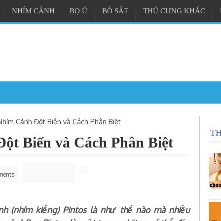
NHÍM CẢNH
BỌ Ú
BÒ SÁT
THÚ CƯNG KHÁC
et - Vương quốc chuột cản
 Nhím Cảnh Đột Biến và Cách Phân Biệt
T
Đột Biến và Cách Phân Biệt
ments
h (nhím kiểng) Pintos là như thế nào mà nhiều