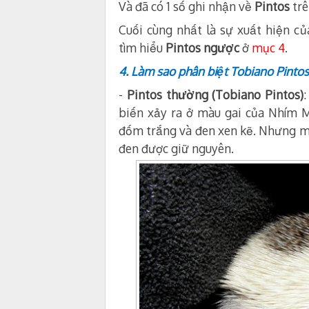
Và đã có 1 số ghi nhận về
Pintos
trê
Cuối cùng nhất là sự xuất hiện c
tìm hiểu
Pintos ngược
ở
mục 4
.
4. Làm sao phân biệt Tobiano Pinto
-
Pintos thường (Tobiano Pintos)
biến xảy ra ở màu gai của Nhím M
đốm trắng và đen xen kẽ. Nhưng m
đen được giữ nguyên.