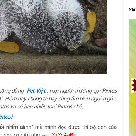
Nhí
 cộng đồng
Pet Việt
, mọi người thường gọi
Pintos
a
”. Hôm nay chúng ta hãy cùng tìm hiểu nguồn gốc,
tos và có bao nhiêu loại Pintos nhé.
intos?
ôi nhím cảnh
” mà mình đọc được thì bộ gen của
ặp gen cơ bản như sau:
XxYyAaBb.