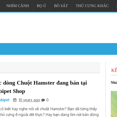
NHÍM CẢNH
BỌ Ú
BÒ SÁT
THÚ CƯNG KHÁC
r và Cách Điều Trị Hiệu Quả
KẾ
c chuột cảnh ở Đà Nẵng
c dòng Chuột Hamster đang bán tại
Nhí
o người yêu Hamster
10:54 AM
Tuyển Nhân Viên Thu Ngân Tại Nobipe
bipet Shop
m Việc Toàn Thời Gian
bipet
10 years ago
0
có biết hay nghe nói về chuột Hamster? Bạn đã từng thấy
 thú cưng ở ngoài đời thực? Hay bạn đang tìm nơi bán dòng