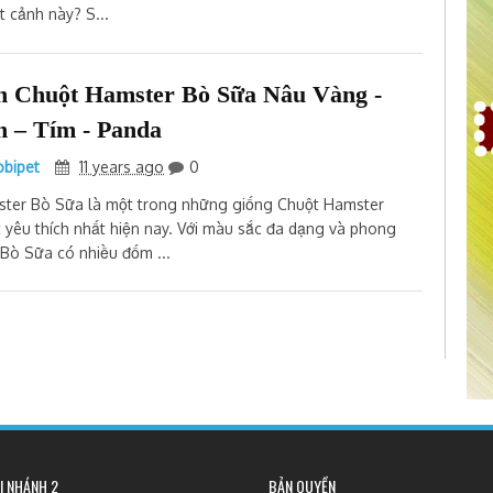
t cảnh này? S...
n Chuột Hamster Bò Sữa Nâu Vàng -
n – Tím - Panda
bipet
11 years ago
0
ter Bò Sữa là một trong những giống Chuột Hamster
 yêu thích nhất hiện nay. Với màu sắc đa dạng và phong
 Bò Sữa có nhiều đốm ...
I NHÁNH 2
BẢN QUYỀN