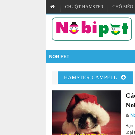
CHUỘT HAMSTER
CHÓ MÈO
NOBIPET
3:01 PM
6 Bệnh Thường Gặp Ở Chuột Hamste
HAMSTER-CAMPELL
4:36 PM
Shop Hamster Nobipet - Vương quố
Cá
5:52 PM
Cẩm nang cách nuôi Chuột Cảnh ch
No
3:31 PM
Tuyển Dụng Nhân Viên Marketing Là
No
Bạn 
loại