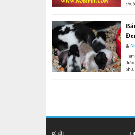
chuộ
Bá
Đe
No
Hams
được
phú,
CƠ SỞ 1
CH